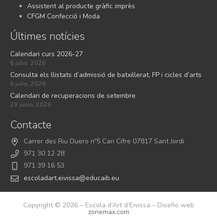
Assistent al producte gràfic imprès
CFGM Confecció i Moda
Últimes notícies
Calendari curs 2026-27
6 julio, 2026
Consulta els llistats d’admissió de batxillerat, FP i cicles d’arts
6 julio, 2026
Calendari de recuperacions de setembre
29 junio, 2026
Contacte
Carrer des Riu Duero nº5 Can Cifre 07817 Sant Jordi
971 30 12 28
971 39 16 53
escoladart.eivissa@educaib.eu
Copyright © 2026 – Escola d’Art d’Eivissa – Diseño web
zonemax.com