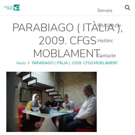
Serveis
PARABIAGO ( ITÀLIA ),
ERASMUS+
2009. CFGS
Històric
MOBLAMENT.
Contacte
Inicio
PARABIAGO ( ITÀLIA ), 2009. CFGS MOBLAMENT.