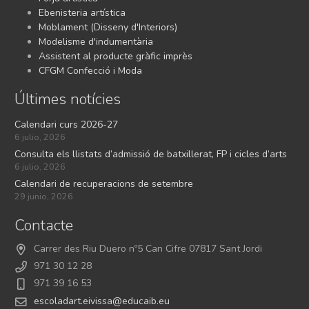
Ebenisteria artística
Moblament (Disseny d'Interiors)
Modelisme d'indumentària
Assistent al producte gràfic imprès
CFGM Confecció i Moda
Últimes notícies
Calendari curs 2026-27
6 julio, 2026
Consulta els llistats d’admissió de batxillerat, FP i cicles d’arts
6 julio, 2026
Calendari de recuperacions de setembre
29 junio, 2026
Contacte
Carrer des Riu Duero nº5 Can Cifre 07817 Sant Jordi
971 30 12 28
971 39 16 53
escoladart.eivissa@educaib.eu