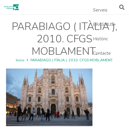
Serveis
PARABIAGO ( ITÀLIA ),
ERASMUS+
2010. CFGS
Històric
MOBLAMENT.
Contacte
Inicio
PARABIAGO ( ITÀLIA ), 2010. CFGS MOBLAMENT.