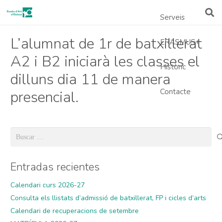
Serveis
L’alumnat de 1r de batxillerat
ERASMUS+
A2 i B2 iniciarà les classes el
Històric
dilluns dia 11 de manera
Contacte
presencial.
Buscar:
Entradas recientes
Calendari curs 2026-27
Consulta els llistats d’admissió de batxillerat, FP i cicles d’arts
Calendari de recuperacions de setembre