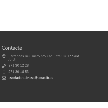
Contacte
Carrer des Riu Duero nº5 Can Cifre 07817 Sant
Jordi
971 30 12 28
971 39 16 53
escoladart.eivissa@educaib.eu