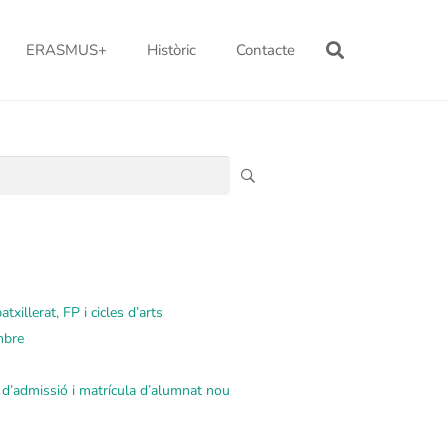
ERASMUS+
Històric
Contacte
txillerat, FP i cicles d’arts
mbre
s d’admissió i matrícula d’alumnat nou