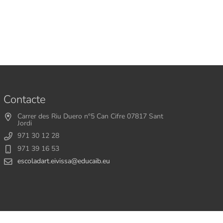
Contacte
Carrer des Riu Duero nº5 Can Cifre 07817 Sant
Jordi
971 30 12 28
971 39 16 53
escoladart.eivissa@educaib.eu