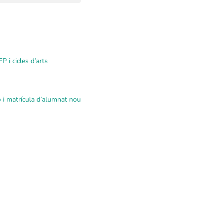
P i cicles d’arts
ó i matrícula d’alumnat nou