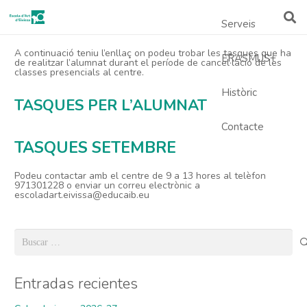
Serveis
A continuació teniu l’enllaç on podeu trobar les tasques que ha
ERASMUS+
de realitzar l’alumnat durant el període de cancel·lació de les
classes presencials al centre.
Històric
TASQUES PER L’ALUMNAT
Contacte
TASQUES SETEMBRE
Podeu contactar amb el centre de 9 a 13 hores al telèfon
971301228 o enviar un correu electrònic a
escoladart.eivissa@educaib.eu
Buscar:
Entradas recientes