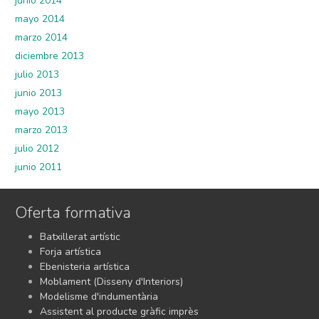
junio 2014
mayo 2014
marzo 2014
diciembre 2013
julio 2013
junio 2013
mayo 2013
marzo 2013
julio 2012
junio 2011
Oferta formativa
Batxillerat artístic
Forja artística
Ebenisteria artística
Moblament (Disseny d'Interiors)
Modelisme d'indumentària
Assistent al producte gràfic imprès